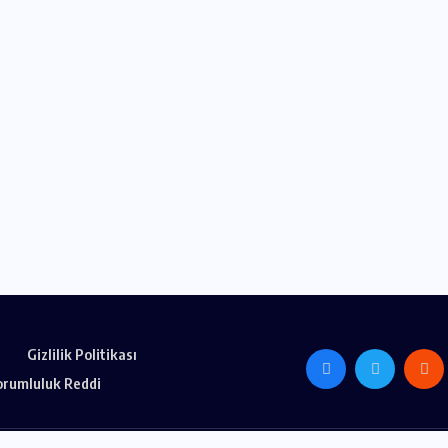
 Kraft
Kablolu Darbeli Matkap
esi
İncelemesi
TEMMUZ 9, 2026
Gizlilik Politikası
orumluluk Reddi