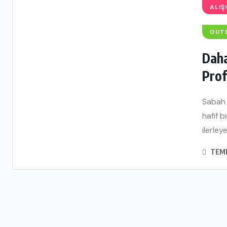
ALIŞ
OUT
Daha
Prof
Sabah i
hafif 
ilerley
TEMM