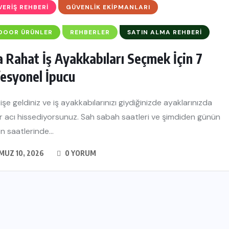
VERIŞ REHBERI
GÜVENLIK EKIPMANLARI
DOOR ÜRÜNLER
REHBERLER
SATIN ALMA REHBERI
 Rahat İş Ayakkabıları Seçmek İçin 7
esyonel İpucu
şe geldiniz ve iş ayakkabılarınızı giydiğinizde ayaklarınızda
bir acı hissediyorsunuz. Sah sabah saatleri ve şimdiden günün
en saatlerinde...
UZ 10, 2026
0 YORUM