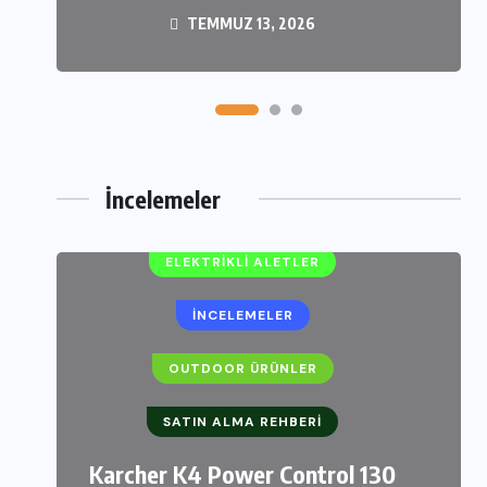
TEMMUZ 13, 2026
TEMMUZ 11, 2026
İncelemeler
ELEKTRIKLI ALETLER
İNCELEMELER
OUTDOOR ÜRÜNLER
SATIN ALMA REHBERI
Karcher K4 Power Control 130