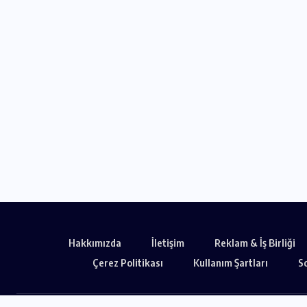
Stanley STHT0-73872
Bıçak Seti İncelem
TEMMUZ 10, 2026
Hakkımızda
İletişim
Reklam & İş Birliği
Çerez Politikası
Kullanım Şartları
S