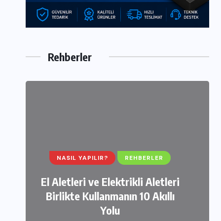
Rehberler
ELEKTRIKLI ALETLER
İNCELEMELER
OUTDOOR ÜRÜNLER
NASIL YAPILIR?
SATIN ALMA REHBERI
REHBERLER
Karcher K4 Power Control 130
El Aletleri ve Elektrikli Aletleri
Birlikte Kullanmanın 10 Akıllı
bar Yüksek Basınçlı Yıkama
Makinesi İncelemesi
Yolu